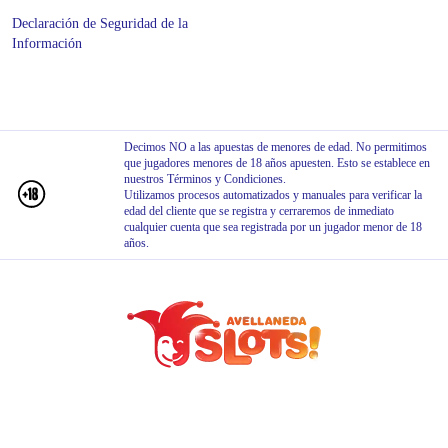
Declaración de Seguridad de la
Información
Decimos NO a las apuestas de menores de edad. No permitimos
que jugadores menores de 18 años apuesten. Esto se establece en
nuestros Términos y Condiciones.
Utilizamos procesos automatizados y manuales para verificar la
edad del cliente que se registra y cerraremos de inmediato
cualquier cuenta que sea registrada por un jugador menor de 18
años.