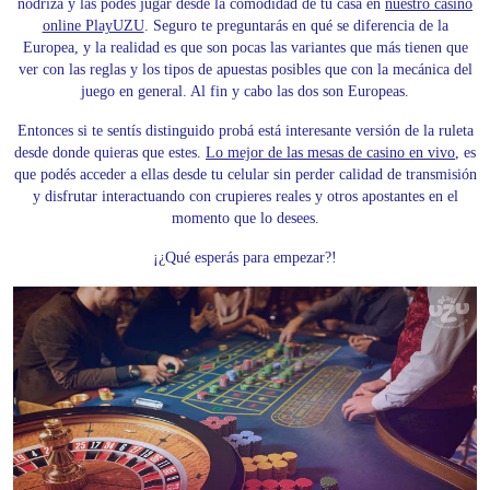
nodriza y las podés jugar desde la comodidad de tu casa en
nuestro casino
online PlayUZU
. Seguro te preguntarás en qué se diferencia de la
Europea, y la realidad es que son pocas las variantes que más tienen que
ver con las reglas y los tipos de apuestas posibles que con la mecánica del
juego en general. Al fin y cabo las dos son Europeas.
Entonces si te sentís distinguido probá está interesante versión de la ruleta
desde donde quieras que estes.
Lo mejor de las mesas de casino en vivo
, es
que podés acceder a ellas desde tu celular sin perder calidad de transmisión
y disfrutar interactuando con crupieres reales y otros apostantes en el
momento que lo desees.
¡¿Qué esperás para empezar?!