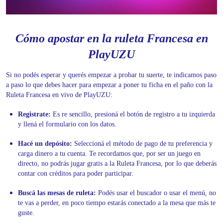
Cómo apostar en la ruleta Francesa en
PlayUZU
Si no podés esperar y querés empezar a probar tu suerte, te indicamos paso
a paso lo que debes hacer para empezar a poner tu ficha en el paño con la
Ruleta Francesa en vivo de PlayUZU:
Registrate:
Es re sencillo, presioná el botón de registro a tu izquierda
y llená el formulario con los datos.
Hacé un depósito:
Seleccioná el método de pago de tu preferencia y
carga dinero a tu cuenta. Te recordamos que, por ser un juego en
directo, no podrás jugar gratis a la Ruleta Francesa, por lo que deberás
contar con créditos para poder participar.
Buscá las mesas de ruleta:
Podés usar el buscador o usar el menú, no
te vas a perder, en poco tiempo estarás conectado a la mesa que más te
guste.