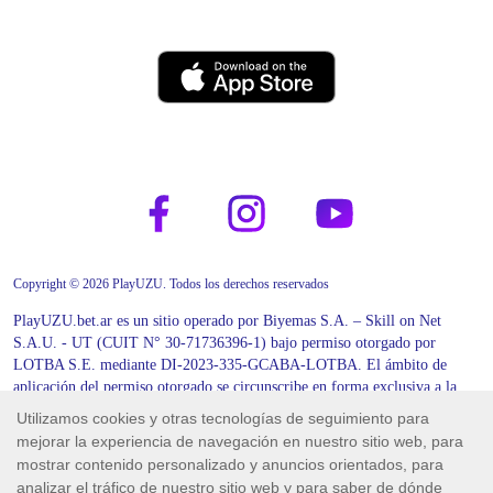
Copyright © 2026 PlayUZU. Todos los derechos reservados
PlayUZU.bet.ar es un sitio operado por Biyemas S.A. – Skill on Net
S.A.U. - UT (CUIT N° 30-71736396-1) bajo permiso otorgado por
LOTBA S.E. mediante DI-2023-335-GCABA-LOTBA. El ámbito de
aplicación del permiso otorgado se circunscribe en forma exclusiva a la
Ciudad Autónoma de Buenos Aires. El permisionario es responsable en
forma exclusiva y excluyente ante cualquier reclamo que sea formulado
por los usuarios del sitio y se encuentren motivados en su actividad como
permisionario de una Agencia de Juego en Línea.