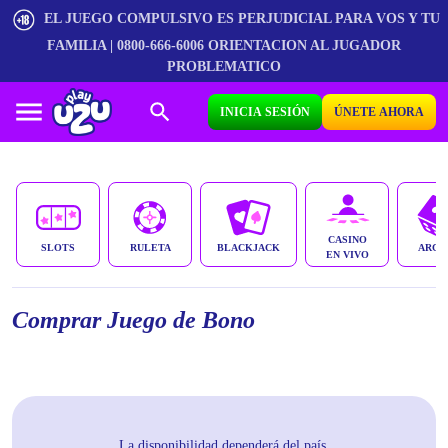
EL JUEGO COMPULSIVO ES PERJUDICIAL PARA VOS Y TU
FAMILIA | 0800-666-6006 ORIENTACION AL JUGADOR
PROBLEMATICO
INICIA SESIÓN
ÚNETE AHORA
CASINO
SLOTS
RULETA
BLACKJACK
ARCA
EN VIVO
Comprar Juego de Bono
La disponibilidad dependerá del país.