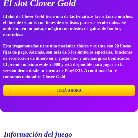
El slot Clover Gold
El slot de Clover Gold tiene una de las temáticas favoritas de muchos:
el duende irlandés con botes de oro listos para ser recolectados. Se
ambienta en un paisaje mágico con música de gaitas de fondo y
naturaleza.
Esta tragamonedas tiene una mecánica clásica y cuenta con 20 líneas
fijas de pago. Además, son más de 5 los símbolos especiales, funciones
de recolección de dinero en el juego base y además giros bonificados.
El premio máximo es de x5000 y está disponible para jugar en la
versión demo desde tu cuenta de PlayUZU. A continuación te
contamos todo sobre Clover Gold.
JUGÁ AHORA
Información del juego