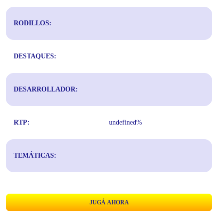
RODILLOS:
DESTAQUES:
DESARROLLADOR:
RTP:
undefined%
TEMÁTICAS:
JUGÁ AHORA