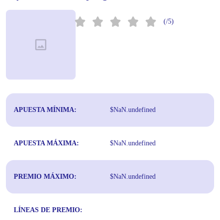
(/5)
APUESTA MÍNIMA:
$NaN.undefined
APUESTA MÁXIMA:
$NaN.undefined
PREMIO MÁXIMO:
$NaN.undefined
LÍNEAS DE PREMIO: