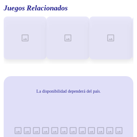
Juegos Relacionados
La disponibilidad dependerá del país.