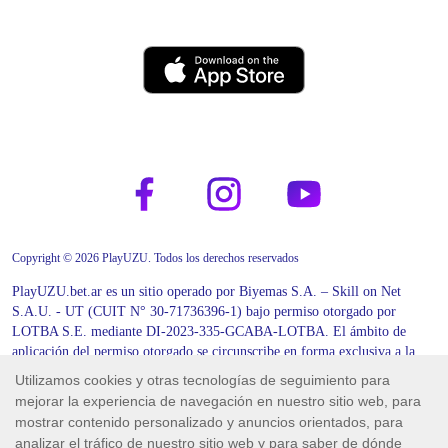
Copyright © 2026 PlayUZU. Todos los derechos reservados
PlayUZU.bet.ar es un sitio operado por Biyemas S.A. – Skill on Net
S.A.U. - UT (CUIT N° 30-71736396-1) bajo permiso otorgado por
LOTBA S.E. mediante DI-2023-335-GCABA-LOTBA. El ámbito de
aplicación del permiso otorgado se circunscribe en forma exclusiva a la
Ciudad Autónoma de Buenos Aires. El permisionario es responsable en
forma exclusiva y excluyente ante cualquier reclamo que sea formulado
por los usuarios del sitio y se encuentren motivados en su actividad como
permisionario de una Agencia de Juego en Línea.