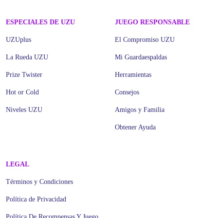
ESPECIALES DE UZU
JUEGO RESPONSABLE
UZUplus
El Compromiso UZU
La Rueda UZU
Mi Guardaespaldas
Prize Twister
Herramientas
Hot or Cold
Consejos
Niveles UZU
Amigos y Familia
Obtener Ayuda
LEGAL
Términos y Condiciones
Política de Privacidad
Política De Recompensas Y Juego