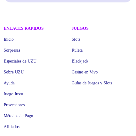
ENLACES RÁPIDOS
JUEGOS
Inicio
Slots
Sorpresas
Ruleta
Especiales de UZU
Blackjack
Sobre UZU
Casino en Vivo
Ayuda
Guías de Juegos y Slots
Juego Justo
Proveedores
Métodos de Pago
Afiliados