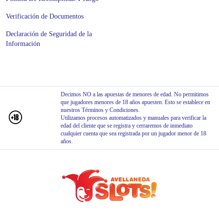
Verificación de Documentos
Declaración de Seguridad de la
Información
Decimos NO a las apuestas de menores de edad. No permitimos
que jugadores menores de 18 años apuesten. Esto se establece en
nuestros Términos y Condiciones.
Utilizamos procesos automatizados y manuales para verificar la
edad del cliente que se registra y cerraremos de inmediato
cualquier cuenta que sea registrada por un jugador menor de 18
años.