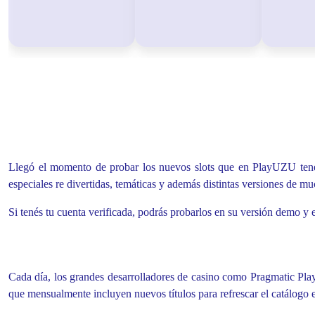
Llegó el momento de probar los nuevos slots que en PlayUZU tenem
especiales re divertidas, temáticas y además distintas versiones de muc
Si tenés tu cuenta verificada, podrás probarlos en su versión demo y 
Cada día, los grandes desarrolladores de casino como Pragmatic Play
que mensualmente incluyen nuevos títulos para refrescar el catálogo e