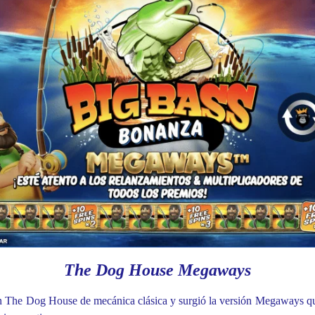
The Dog House Megaways
n The Dog House de mecánica clásica y surgió la versión Megaways que