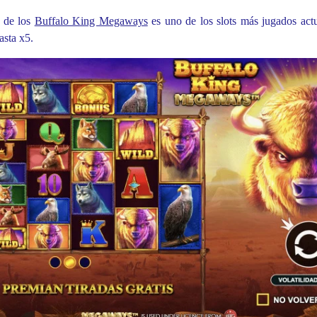
 de los
Buffalo King Megaways
es uno de los slots más jugados act
asta x5.