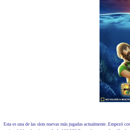
Esta es una de las slots nuevas más jugadas actualmente. Empezó co