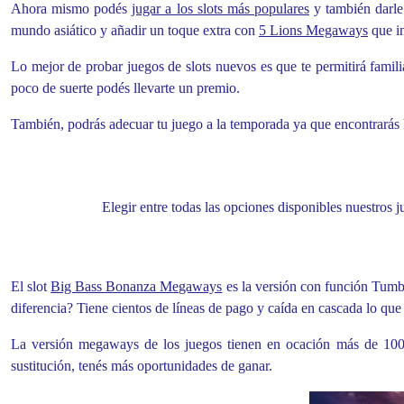
Ahora mismo podés
jugar a los slots más populares
y también darle 
mundo asiático y añadir un toque extra con
5 Lions Megaways
que in
Lo mejor de probar juegos de slots nuevos es que te permitirá famil
poco de suerte podés llevarte un premio.
También, podrás adecuar tu juego a la temporada ya que encontrarás 
Elegir entre todas las opciones disponibles nuestros 
El slot
Big Bass Bonanza Megaways
es la versión con función Tumb
diferencia? Tiene cientos de líneas de pago y caída en cascada lo qu
La versión megaways de los juegos tienen en ocación más de 100mi
sustitución, tenés más oportunidades de ganar.