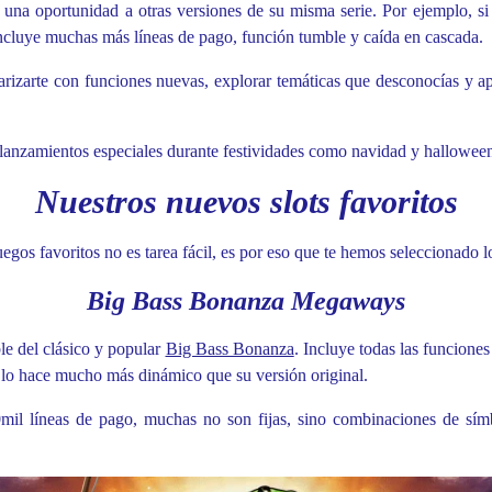
una oportunidad a otras versiones de su misma serie. Por ejemplo, si 
cluye muchas más líneas de pago, función tumble y caída en cascada.
iarizarte con funciones nuevas, explorar temáticas que desconocías y 
lanzamientos especiales durante festividades como navidad y hallowee
Nuestros nuevos slots favoritos
juegos favoritos no es tarea fácil, es por eso que te hemos seleccionad
Big Bass Bonanza Megaways
le del clásico y popular
Big Bass Bonanza
. Incluye todas las funcione
e lo hace mucho más dinámico que su versión original.
l líneas de pago, muchas no son fijas, sino combinaciones de símbo