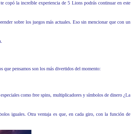
te copó la increíble experiencia de 5 Lions podrás continuar en este
aprender sobre los juegos más actuales. Eso sin mencionar que con un
n.
o los que pensamos son los más divertidos del momento:
s especiales como free spins, multiplicadores y símbolos de dinero ¿La
los iguales. Otra ventaja es que, en cada giro, con la función de