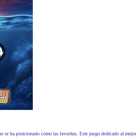
 se ha posicionado como las favoritas. Este juego dedicado al mejor